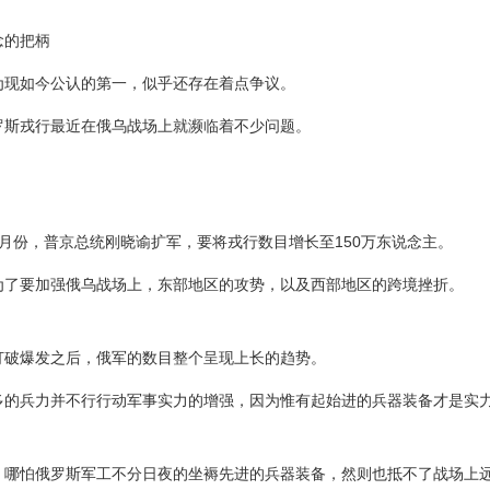
念的把柄
为现如今公认的第一，似乎还存在着点争议。
罗斯戎行最近在俄乌战场上就濒临着不少问题。
9月份，普京总统刚晓谕扩军，要将戎行数目增长至150万东说念主。
为了要加强俄乌战场上，东部地区的攻势，以及西部地区的跨境挫折。
打破爆发之后，俄军的数目整个呈现上长的趋势。
多的兵力并不行行动军事实力的增强，因为惟有起始进的兵器装备才是实
，哪怕俄罗斯军工不分日夜的坐褥先进的兵器装备，然则也抵不了战场上