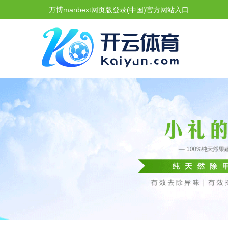
万博manbext网页版登录(中国)官方网站入口