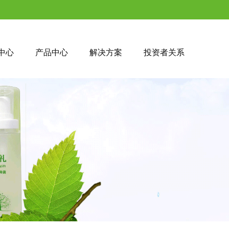
中心
产品中心
解决方案
投资者关系