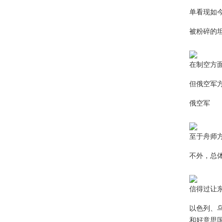
单看现如
被粉碎的
在制空方
但俄空军
俄空军
至于舟师
不外，总
信得过让
以色列、
和好意思