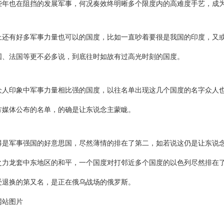
些年也在阻挡的发展军事，何况奏效终明晰多个限度内的高难度手艺，成
上还有好多军事力量也可以的国度，比如一直吵着要很是我国的印度，又
国、法国等更不必多说，到底往时如故有过高光时刻的国度。
众人印象中军事力量相比强的国度，以往名单出现这几个国度的名字众人
方媒体公布的名单，的确是让东说念主蒙眬。
得是军事强国的好意思国，尽然薄情的排在了第二，如若说这仍是让东说
之力龙套中东地区的和平，一个国度对打邻近多个国度的以色列尽然排在
受退换的第又名，是正在俄乌战场的俄罗斯。
网站图片