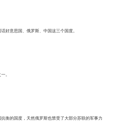
回话好意思国、俄罗斯、中国这三个国度。
之一。
国抗衡的国度，天然俄罗斯也禁受了大部分苏联的军事力