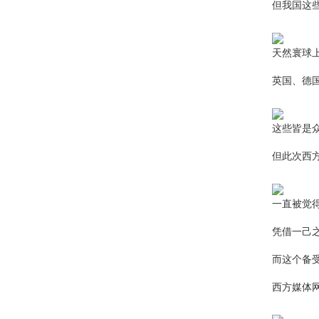
但我国这
天然寰球
英国、德
这些皆是
但此次西
一直被觉
凭借一己
而这个备
西方媒体