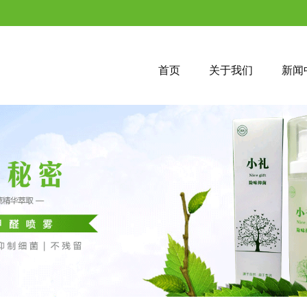
首页
关于我们
新闻