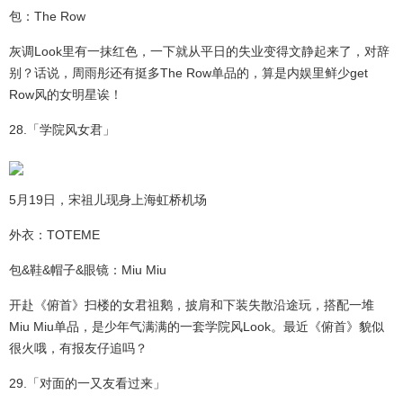
包：The Row
灰调Look里有一抹红色，一下就从平日的失业变得文静起来了，对辞
别？话说，周雨彤还有挺多The Row单品的，算是内娱里鲜少get
Row风的女明星诶！
28.「学院风女君」
5月19日，宋祖儿现身上海虹桥机场
外衣：TOTEME
包&鞋&帽子&眼镜：Miu Miu
开赴《俯首》扫楼的女君祖鹅，披肩和下装失散沿途玩，搭配一堆
Miu Miu单品，是少年气满满的一套学院风Look。最近《俯首》貌似
很火哦，有报友仔追吗？
29.「对面的一又友看过来」