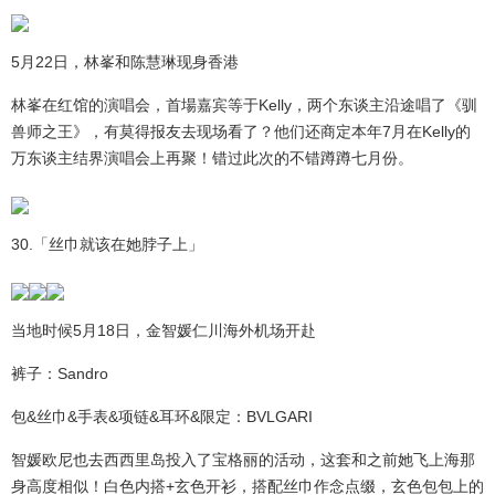
5月22日，林峯和陈慧琳现身香港
林峯在红馆的演唱会，首場嘉宾等于Kelly，两个东谈主沿途唱了《驯
兽师之王》，有莫得报友去现场看了？他们还商定本年7月在Kelly的
万东谈主结界演唱会上再聚！错过此次的不错蹲蹲七月份。
30.「丝巾就该在她脖子上」
当地时候5月18日，金智媛仁川海外机场开赴
裤子：Sandro
包&丝巾&手表&项链&耳环&限定：BVLGARI
智媛欧尼也去西西里岛投入了宝格丽的活动，这套和之前她飞上海那
身高度相似！白色内搭+玄色开衫，搭配丝巾作念点缀，玄色包包上的