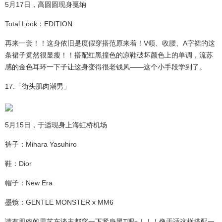
5月17日，高圆圆现身戛纳
Total Look：EDITION
再来一套！！这身依旧是度假穿搭范原来着！V领、收腰、A字裙的这
条裙子竟然很显瘦！！搭配红黑撞色的凉鞋破坏颜色上的单调，流苏
感的金色耳环一下子让这身变得很老钱风——这个小手段学到了。
17.「街头肌肉潮男」
5月15日，于适现身上海虹桥机场
裤子：Mihara Yasuhiro
鞋：Dior
帽子：New Era
墨镜：GENTLE MONSTER x MM6
请有肌肉的男艺东谈主都穿一下紧身黑T吧~！！！像于适这样搭配一