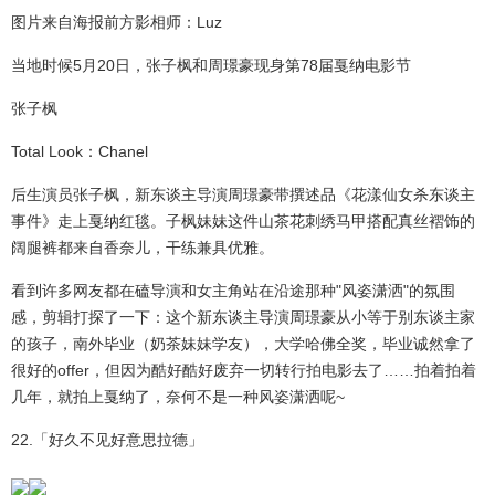
图片来自海报前方影相师：Luz
当地时候5月20日，张子枫和周璟豪现身第78届戛纳电影节
张子枫
Total Look：Chanel
后生演员张子枫，新东谈主导演周璟豪带撰述品《花漾仙女杀东谈主
事件》走上戛纳红毯。子枫妹妹这件山茶花刺绣马甲搭配真丝褶饰的
阔腿裤都来自香奈儿，干练兼具优雅。
看到许多网友都在磕导演和女主角站在沿途那种"风姿潇洒"的氛围
感，剪辑打探了一下：这个新东谈主导演周璟豪从小等于别东谈主家
的孩子，南外毕业（奶茶妹妹学友），大学哈佛全奖，毕业诚然拿了
很好的offer，但因为酷好酷好废弃一切转行拍电影去了……拍着拍着
几年，就拍上戛纳了，奈何不是一种风姿潇洒呢~
22.「好久不见好意思拉德」