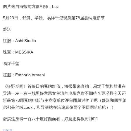
图片来自海报前方影相师：Luz
5月23日，舒淇、毕赣、易烊千玺现身第78届戛纳电影节
舒淇
征服：Ashi Studio
珠宝：MESSIKA
易烊千玺
征服：Emporio Armani
《狂野期间》首映日的戛纳红毯，海报带来直拍！易烊千玺和舒淇在
导演一左一右～靓男好意思女主演的电影岂肯不期待？更况且今天还
斩获第78届戛纳电影节主竞赛单位评审团超过奖了呢（舒淇和四字弟
弟都是丝绒Look，和导演站在沿途真像两个图层啊哈哈哈）！
舒淇这身得一百八十度好颜面看，好意思得很封神👇🏻