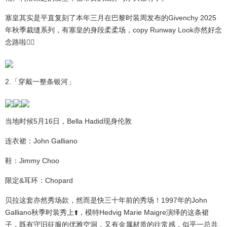
塞皇其实是平直复刻了本年三月在巴黎时装周发布的Givenchy 2025
年秋季裁缝系列，有塞皇的身段柔柔场，copy Runway Look亦然好念
念路啦👇🏻
2.「穿戴一整条银河」
当地时候5月16日，Bella Hadid现身伦敦
连衣裙：John Galliano
鞋：Jimmy Choo
限定&耳环：Chopard
贝拉这套亦然秀场款，然而是快三十年前的秀场！1997年的John
Galliano秋季时装秀上⬆️，模特Hedvig Marie Maigre演绎的这条裙
子，既有守旧征服的优雅空洞，又有金属材质的往常感，似乎一总共