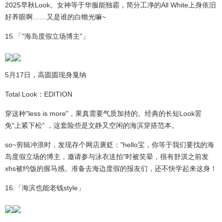
2025早秋Look。女神等于华服能独霸，简分工净的All White上身依旧
好养眼啊……又是谁的白蟾光嘛~
15.「"海岛度假立场博主"」
5月17日，高圆圆现身戛纳
Total Look：EDITION
穿这种"less is more"，果真需要气质加持的。经典的长短Look罢
免"上紧下松" ，这套险些是文静又空闲的海滨穿搭范本。
so~剪辑冲浪时，发现存个网店褒贬："hello宝，你等于我们要找的海
岛度假立场的博主，邀请参与泳衣送拍"时被笑晕，很有舒淇之前发
xhs被约饭的握马感。准备去海边度假的报友们，还不快学起来这身！
16.「海滨也能老钱style」