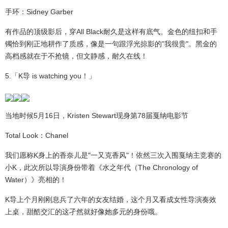
手环：Sidney Garber
有作品的顶级影后，穿All Black耐久是这样有底气。金色的纽扣和手
镯恰到刚正地耕作了质感，像是一句跟浮光掠影的"我很贵"。黑金的
高档感就在于不抢镜，但文静感，耐久在线！
5.「K导 is watching you！」
当地时候5月16日，Kristen Stewart现身第78届戛纳电影节
Total Look：Chanel
我们愿称K身上的香奈儿是"一又克香风"！依然三次入围戛纳主竞赛的
小K，此次所以导演身份带着《水之年代（The Chronology of
Water）》亮相的！
K导上个月刚刚息兵了六年的女友结婚，这个月又看成女性导演奏效
上桌，甜酷交汇的这孑然就好像她多元的身份哦。