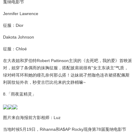
戛纳电影节
Jennifer Lawrence
征服：Dior
Dakota Johnson
征服：Chloé
在大表姐和罗伯特Robert Pattinson主演的《去死吧，我的爱》首映派
对，姐穿了条偶而的抹胸征服，搭配披肩就很有"女主东谈主"气质，
绿对峙耳环和她的瞳孔奈何那么搭！达妹就孑然咖色连衣裙搭配佩斯
利斑纹短外衣，秒变古巴比伦来的文静精嘛~
8.「雨夜蓝精灵」
图片来自海报前方影相师：Luz
当地时候5月19日，Rihanna和A$AP Rocky现身第78届戛纳电影节