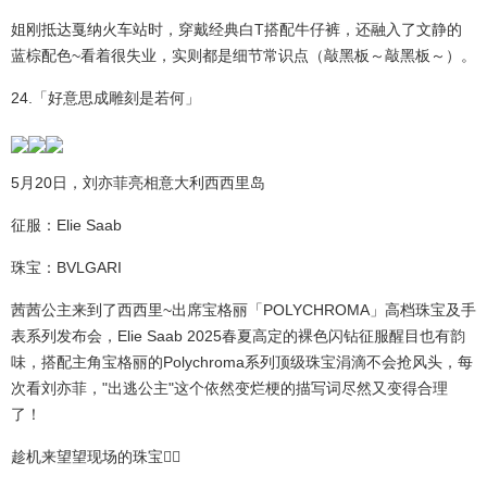
姐刚抵达戛纳火车站时，穿戴经典白T搭配牛仔裤，还融入了文静的
蓝棕配色~看着很失业，实则都是细节常识点（敲黑板～敲黑板～）。
24.「好意思成雕刻是若何」
5月20日，刘亦菲亮相意大利西西里岛
征服：Elie Saab
珠宝：BVLGARI
茜茜公主来到了西西里~出席宝格丽「POLYCHROMA」高档珠宝及手
表系列发布会，Elie Saab 2025春夏高定的裸色闪钻征服醒目也有韵
味，搭配主角宝格丽的Polychroma系列顶级珠宝涓滴不会抢风头，每
次看刘亦菲，"出逃公主"这个依然变烂梗的描写词尽然又变得合理
了！
趁机来望望现场的珠宝👇🏻