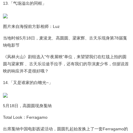
13.「气场溢出的同框」
图片来自海报前方影相师：Luz
当地时候5月18日，麦浚龙、高圆圆、梁家辉、古天乐现身第78届戛
纳电影节
《风林火山》剧组选入"午夜展映"单位，来望望我们在红毯上拍的圆
圆与梁家辉 、古天乐沿途手拉手，还有我们的导演麦少爷，但据说首
映的响应并不是很好哦？
14.「又是谁家的白蟾光~」
5月18日，高圆圆现身戛纳
Total Look：Ferragamo
出席戛纳中国电影践诺活动，圆圆扎起始发换上了一套Ferragamo的