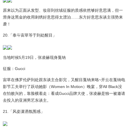
原来以为正面从发型、妆容到丝绒征服的质感依然够好意思满，但一
滑身这黑金的收用刺绣好意思得太漂泊……东方好意思东谈主强势来
袭！
20.「泰斗宙草等于到处醒目」
当地时候5月19日，张凌赫现身戛纳
征服：Gucci
宙草在佛罗伦萨到处跟东谈主合影完，又醒目戛纳来咯~开云在戛纳电
影节工夫举行了跃动她影（Women In Motion）晚宴，穿All Black没
在怕败兴的，靠脸横着走：看成Gucci品牌大使，张凌赫是独一被邀请
去投入的亚洲男艺东谈主。
21.「风姿潇洒氛围感」