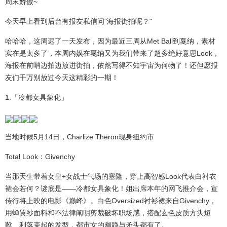
周末娇傲~
今天早上看到后台有报友私信问"海报街拍呢？"
哈哈哈，这周迟了一天发布，因为最近三周从Met Ball到戛纳，素材
实在是太多了，本周内娱在戛纳又为我们带来了超多绝好意思Look，
海报在前哨边拍边放进街拍，依然写得不知宇宙为何物了！还但愿报
友们千万别放过今天这精彩的一期！
1.「冷都女具象化」
当地时候5月14日，Charlize Theron现身纽约市
Total Look：Givenchy
当那天生带着女皇+女战士气场的塞隆，穿上高智感Look代表白衬衣
裙会若何？谜底是——冷都女具象化！姐出席本年的网飞推介会，宣
传行将上映的电影《巅峰》。白色Oversized衬衫裙来自Givenchy，
用蝉翼纱面料和不法律阐明剪裁破坏职场感，搭配玄色皮质方头短
靴、利落束起的发型，都市女的幽静与矛头都有了。