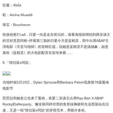
征服：AlaÏa
鞋：Amina Muaddi
珠宝：Boucheron
给孩他爸打call，日婆一向是走在前沿的，请看海报前哨拍到两东谈主
的甘好意思同框~怀着第三胎的日婆今天是蓝精灵，雨中出席A$AP主
演电影《天堂与地狱》的首映红毯，说她是蓝精灵不是搞抽象，姐是
真给《蓝精灵》的大电影配音在宣传来着……
9.「情侣装≠同款」
当地时候5月19日，Dylan Sprouse和Barbara Palvin现身第78届戛纳
电影节
芭芭拉和她老公也来了戛纳，老婆二东谈主出席Ray-Ban X A$AP
Rocky的afterparty。像珍珠同样丝滑的鱼骨抹胸裙和失业西装站在沿
途，又是一组"情侣装≠同款"的穿搭范本，养眼许多哈。