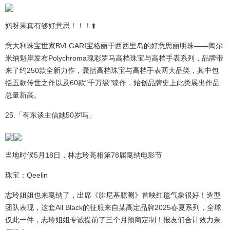
妈呀果真有够好意思！！！⬆️
意大利珠宝世家BVLGARI宝格丽于西西里岛的好意思丽明珠——陶尔
米纳魁岸发布Polychroma瑰彩罗马高档珠宝与高档手表系列，品牌带
来了约250款全新力作，囊括高档珠宝与高档手表两大品类，其中包
括五款传世之作以及60款"千万级"臻作，始创品牌史上此类展出作品
总量新高。
25.「有东谈主信她50岁吗」
当地时候5月18日，林志玲亮相第78届戛纳电影节
珠宝：Qeelin
志玲姐姐也来戛纳了，出席《腓尼基臆测》首映红毯气象很好！造型
团队表现，这套All Black的征服来自某高定品牌2025春夏系列，全球
仅此一件，志玲姐姐专诚提前了三个月预商定制！报友们合计效力奈