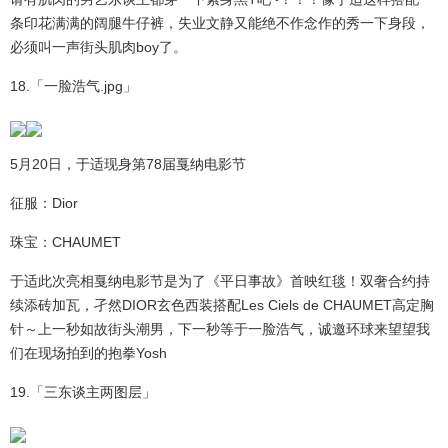
条印花满满的阔腿牛仔裤，失业文静又能绝不作念作的秀一下身段，
必须叫一声街头肌肉boy了。
18.「一脸浩气.jpg」
5月20日，于适现身第78届戛纳电影节
征服：Dior
珠宝：CHAUMET
于适此次亮相戛纳电影节是为了《平日事故》首映红毯！双奢合约持
续添砖加瓦，孑然DIOR玄色西装搭配Les Ciels de CHAUMET高定胸
针～上一秒如故街头潮男，下一秒等于一脸浩气，诚邀环球来望望我
们在现场拍到的抱拳Yosh
19.「三东谈主两图层」