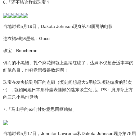
6.「还不错这样戴珠宝？」
当地时候5月19日，Dakota Johnson现身第78届戛纳电影
连衣裙&鞋&墨镜：Gucci
珠宝：Boucheron
偶而的小黑裙、扎个麻花辫就上戛纳红毯了，达妹不仅超合适本年的
红毯条目，也好意思得很败坏啊！
珠宝在发尖恰到刚正的点缀（顷刻间想起大S用珍珠项链编发的那次
~），就如同她日常那种圭表慵懒的迷东谈主劲儿。PS：肩胛骨上方
的三只小鸟也灵动！
7.「马山芋的ex们甘好意思同框贴贴」
当地时候5月17日，Jennifer Lawrence和Dakota Johnson现身第78届