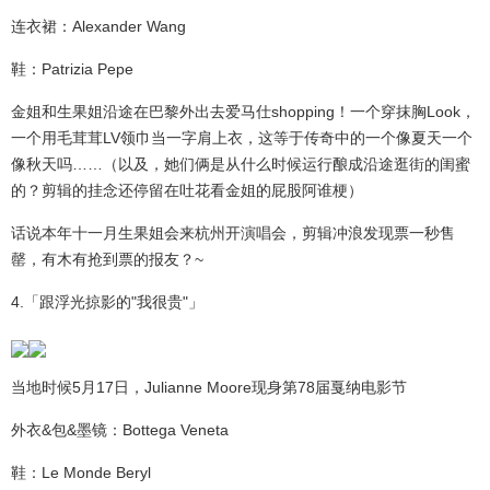
连衣裙：Alexander Wang
鞋：Patrizia Pepe
金姐和生果姐沿途在巴黎外出去爱马仕shopping！一个穿抹胸Look，
一个用毛茸茸LV领巾当一字肩上衣，这等于传奇中的一个像夏天一个
像秋天吗……（以及，她们俩是从什么时候运行酿成沿途逛街的闺蜜
的？剪辑的挂念还停留在吐花看金姐的屁股阿谁梗）
话说本年十一月生果姐会来杭州开演唱会，剪辑冲浪发现票一秒售
罄，有木有抢到票的报友？~
4.「跟浮光掠影的"我很贵"」
当地时候5月17日，Julianne Moore现身第78届戛纳电影节
外衣&包&墨镜：Bottega Veneta
鞋：Le Monde Beryl