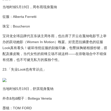
当地时候5月19日，周冬雨现身戛纳
征服：Alberta Ferretti
珠宝：Boucheron
宝诗龙全球品牌代言东谈主周冬雨，也出席了开云在戛纳电影节上举
办的跃动她影（Women In Motion）晚宴。好意思拉嫡妻色的征服
Look真有看头！破坏传统征服的刻板印象，包臀抹胸裙相接纱裙，搭
配及膝皮靴，当代女性的前锋立场不就这样——在崇敬场合中不错保
有优雅，也不可健无私方的孤独个性。
23.「失业Look也有常识点」
当地时候5月19日，舒淇现身戛纳
外衣&包&帽子：Bottega Veneta
墨镜：TOM FORD