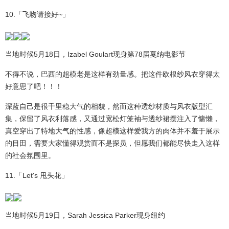
10.「飞吻请接好~」
当地时候5月18日，Izabel Goulart现身第78届戛纳电影节
不得不说，巴西的超模老是这样有劲量感。把这件欧根纱风衣穿得太
好意思了吧！！！
深蓝自己是很千里稳大气的相貌，然而这种透纱材质与风衣版型汇
集，保留了风衣利落感，又通过宽松灯笼袖与透纱裙摆注入了慵懒，
真空穿出了特地大气的性感，像超模这样爱我方的肉体并不羞于展示
的目田，需要大家懂得观赏而不是探员，但愿我们都能尽快走入这样
的社会氛围里。
11.「Let's 甩头花」
当地时候5月19日，Sarah Jessica Parker现身纽约