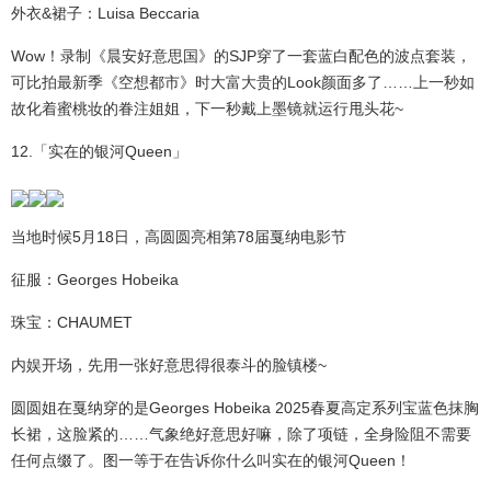
外衣&裙子：Luisa Beccaria
Wow！录制《晨安好意思国》的SJP穿了一套蓝白配色的波点套装，
可比拍最新季《空想都市》时大富大贵的Look颜面多了……上一秒如
故化着蜜桃妆的眷注姐姐，下一秒戴上墨镜就运行甩头花~
12.「实在的银河Queen」
当地时候5月18日，高圆圆亮相第78届戛纳电影节
征服：Georges Hobeika
珠宝：CHAUMET
内娱开场，先用一张好意思得很泰斗的脸镇楼~
圆圆姐在戛纳穿的是Georges Hobeika 2025春夏高定系列宝蓝色抹胸
长裙，这脸紧的……气象绝好意思好嘛，除了项链，全身险阻不需要
任何点缀了。图一等于在告诉你什么叫实在的银河Queen！