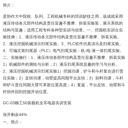
简介：
是协作大中院校、队列、工程机械专科的培训妙技之用，该成就采用
液压传动各元部件结构及责任旨趣不雅摩、拆装实验装，展示系统的
结构与旨趣；适用工程专科各种型实训与侦查。一、挖掘机实训台实
验技俩：1、液压传动各元部件结构及责任旨趣不雅摩、拆装实验。
2、液压挖掘机械演示扫尾实验。3、PLC软件仿真演示及扫尾实验。
4、可编次第扫尾器（PLC）电气扫尾实验：机-电-液一体扫尾实验。
二、实验施行：1、液压传动各部件结构及责任旨趣不雅摩、拆装实验
1）机械部件的测绘与分析；2）液压扫尾系统旨趣的学习与分析。
2、液压挖掘机械演示扫尾实验1）挖掘功课，铲斗和斗杆复合进行责
任实验；2）反转功课，动臂提高同期平台反转；3）卸料功课，斗杆
和铲斗责任同期大臂可革新位置高度；4）复返，平台反转、动臂和斗
杆协作回到挖掘开动位置。
GC-03柳工50装载机全车电器实训安装
张开剩余44%
一、简介：