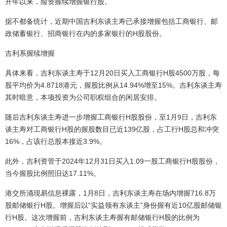
开年以来，险资握续增握银行股。
据不都备统计，近期中国吉利东谈主寿已承接增握包括工商银行、邮
政储蓄银行、招商银行在内的多家银行的H股股份。
吉利系握续增握
具体来看，吉利东谈主寿于12月20日买入工商银行H股4500万股，每
股平均价为4.8718港元，握股比例从14.94%增至15%。吉利东谈主寿
其时暗意，本项投资为公司职权组合的闲居安排。
随后吉利东谈主寿进一步增握工商银行H股股份，至1月9日，吉利东
谈主寿对工商银行H股的握股数目已近139亿股，占工行H股总和冲突
16%，占该行总股本接近3.9%。
此外，吉利资管于2024年12月31日买入1.09一股工商银行H股股份，
当今握股比例照旧达17.11%。
港交所涌现易信息裸露，1月8日，吉利东谈主寿在场内增握716.8万
股邮储银行H股。增握后以“实益领有东谈主”身份握有近10亿股邮储银
行H股。这次增握前，吉利东谈主寿握有邮储银行H股的比例为