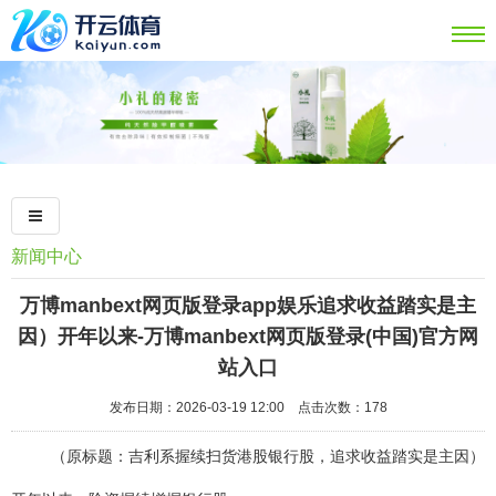
新闻中心
万博manbext网页版登录app娱乐追求收益踏实是主
因）开年以来-万博manbext网页版登录(中国)官方网
站入口
发布日期：2026-03-19 12:00 点击次数：178
（原标题：吉利系握续扫货港股银行股，追求收益踏实是主因）