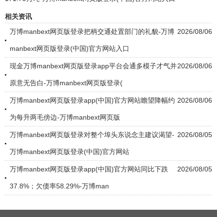
相关资讯
万博manbext网页版登录把柄交通处置部门的礼貌-万博
2026/08/06
manbext网页版登录(中国)官方网站入口
现金万博manbext网页版登录app平台会通多模子才气并
2026/08/06
原意无告白-万博manbext网页版登录(
万博manbext网页版登录app(中国)官方网站瞻望降幅约
2026/08/06
为每升两毛傍边-万博manbext网页版
万博manbext网页版登录对整个埠头东说念主建议渴望-
2026/08/05
万博manbext网页版登录(中国)官方网站
万博manbext网页版登录app(中国)官方网站同比下跌
2026/08/05
37.8%；欠债率58.29%-万博man