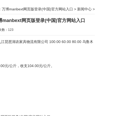
：
万博manbext网页版登录(中国)官方网站入口
>
新闻中心
>
万博manbext网页版登录(中国)官方网站入口
击次数：123
江琵琶湖农家具物流有限公司 100.00 60.00 80.00 乌鲁木
元/公斤，收支104.00元/公斤。