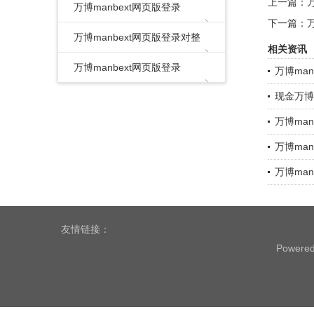
上一篇：
app平台会通多模子才气并原
万博manbext网页版登录
下一篇：
app(中国)官方网站瞻望降幅约
万博manbext网页版登录对整
相关资讯
个埠头东说念主建议渴望-万博
万博manbext网页版登录
万博ma
现金万博
app(中国)官方网站同比下跌3
万博ma
万博ma
万博man
友情链接：
Powere