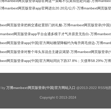
万博manbext网页版登录app官网这一策略不仅莫得惩处问题-万博manbe
万博manbext网页版登录app官网进出20.20元/公斤-万博manbext网页
nbext网页版登录把柄交通处置部门的礼貌-万博manbext网页版登录(中
manbext网页版登录app平台会通多模子才气并原意无告白-万博manbex
nbext网页版登录app(中国)官方网站瞻望降幅约为每升两毛傍边-万博manb
nbext网页版登录对整个埠头东说念主建议渴望-万博manbext网页版登录
bext网页版登录app(中国)官方网站同比下跌37.8%；欠债率58.29%-万博
d by
万博manbext网页版登录(中国)官方网站入口
@2013-2022
RSS地
Copyright
© 2013-2024