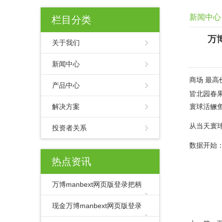
新闻中心
栏目分类
万博
关于我们
新闻中心
商场 最高价
产品中心
皆北园春果业
解决方案
寰球活鳜
从当天寰球
投资者关系
数据开始：
热点资讯
万博manbext网页版登录把柄
交通处置部门的礼貌-万博ma
现金万博manbext网页版登录